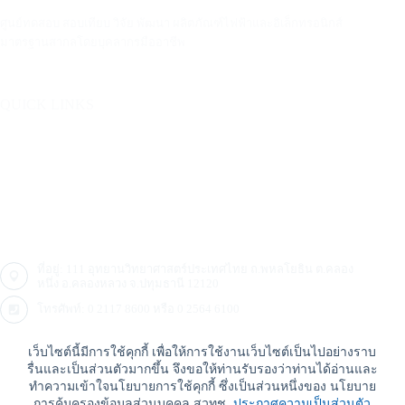
ศูนย์ทดสอบ สอบเทียบ วิจัย พัฒนา ผลิตภัณฑ์ไฟฟ้าและอิเล็กทรอนิกส์
มาตรฐานสากลโดยบุคลากรมืออาชีพ
QUICK LINKS
บริการ
อุตสาหกรรม
ติดต่อ
คลังความรู้ ศทอ.
ที่อยู่: 111 อุทยานวิทยาศาสตร์ประเทศไทย ถ.พหลโยธิน ต.คลอง
หนึ่ง อ.คลองหลวง จ.ปทุมธานี 12120
โทรศัพท์:
0 2117 8600
หรือ
0 2564 6100
อีเมล:
sales@10.228.178.10
หรือ
sales.ptec@nstda.or.th
เว็บไซต์นี้มีการใช้คุกกี้ เพื่อให้การใช้งานเว็บไซต์เป็นไปอย่างราบ
รื่นและเป็นส่วนตัวมากขึ้น จึงขอให้ท่านรับรองว่าท่านได้อ่านและ
ทำความเข้าใจนโยบายการใช้คุกกี้ ซึ่งเป็นส่วนหนึ่งของ นโยบาย
Copyright © 2026 - PTEC ศูนย์ทดสอบผลิตภัณฑ์ไฟฟ้าและ
การคุ้มครองข้อมูลส่วนบุคคล สวทช.
ประกาศความเป็นส่วนตัว