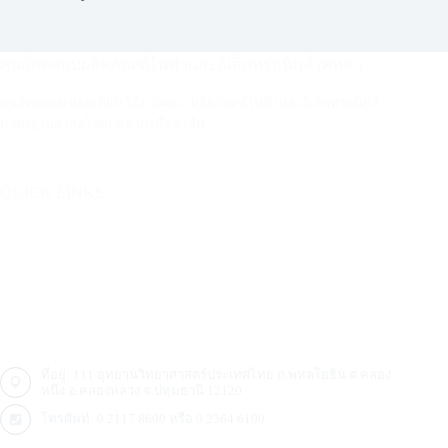
ศูนย์ทดสอบผลิตภัณฑ์ไฟฟ้าและอิเล็กทรอนิกส์ (ศทอ.)
ศูนย์ทดสอบ สอบเทียบ วิจัย พัฒนา ผลิตภัณฑ์ไฟฟ้าและอิเล็กทรอนิกส์
มาตรฐานสากลโดยบุคลากรมืออาชีพ
QUICK LINKS
บริการ
อุตสาหกรรม
ติดต่อ
คลังความรู้ ศทอ.
ที่อยู่: 111 อุทยานวิทยาศาสตร์ประเทศไทย ถ.พหลโยธิน ต.คลอง
หนึ่ง อ.คลองหลวง จ.ปทุมธานี 12120
โทรศัพท์:
0 2117 8600
หรือ
0 2564 6100