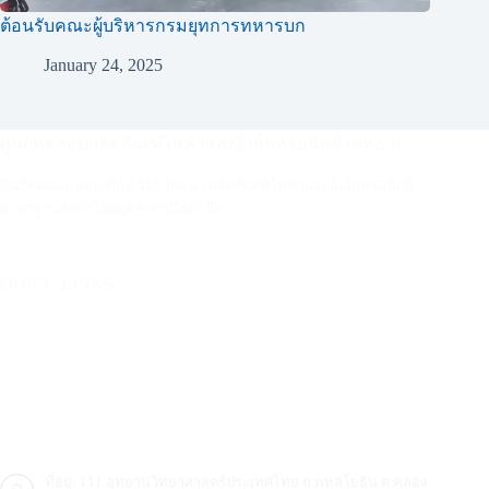
ต้อนรับคณะผู้บริหารกรมยุทการทหารบก
January 24, 2025
ศูนย์ทดสอบผลิตภัณฑ์ไฟฟ้าและอิเล็กทรอนิกส์ (ศทอ.)
ศูนย์ทดสอบ สอบเทียบ วิจัย พัฒนา ผลิตภัณฑ์ไฟฟ้าและอิเล็กทรอนิกส์
มาตรฐานสากลโดยบุคลากรมืออาชีพ
QUICK LINKS
บริการ
อุตสาหกรรม
ติดต่อ
คลังความรู้ ศทอ.
ที่อยู่: 111 อุทยานวิทยาศาสตร์ประเทศไทย ถ.พหลโยธิน ต.คลอง