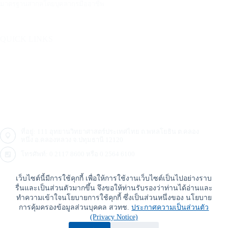
มาตรฐานสากลโดยบุคลากรมืออาชีพ
QUICK LINKS
บริการ
อุตสาหกรรม
ติดต่อ
คลังความรู้ ศทอ.
ที่อยู่: 111 อุทยานวิทยาศาสตร์ประเทศไทย ถ.พหลโยธิน ต.คลอง
หนึ่ง อ.คลองหลวง จ.ปทุมธานี 12120
โทรศัพท์:
0 2117 8600
หรือ
0 2564 6100
อีเมล:
sales@10.228.178.10
หรือ
sales.ptec@nstda.or.th
เว็บไซต์นี้มีการใช้คุกกี้ เพื่อให้การใช้งานเว็บไซต์เป็นไปอย่างราบ
รื่นและเป็นส่วนตัวมากขึ้น จึงขอให้ท่านรับรองว่าท่านได้อ่านและ
ทำความเข้าใจนโยบายการใช้คุกกี้ ซึ่งเป็นส่วนหนึ่งของ นโยบาย
Copyright © 2026 - PTEC ศูนย์ทดสอบผลิตภัณฑ์ไฟฟ้าและ
การคุ้มครองข้อมูลส่วนบุคคล สวทช.
ประกาศความเป็นส่วนตัว
อิเล็กทรอนิกส์
(Privacy Notice)